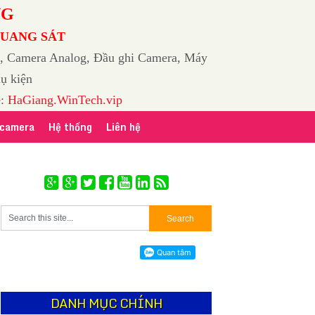
NG
QUANG SÁT
, Camera Analog, Đầu ghi Camera, Máy
ụ kiện
e
:
HaGiang.WinTech.vip
 camera
Hệ thống
Liên hệ
DANH MỤC CHÍNH