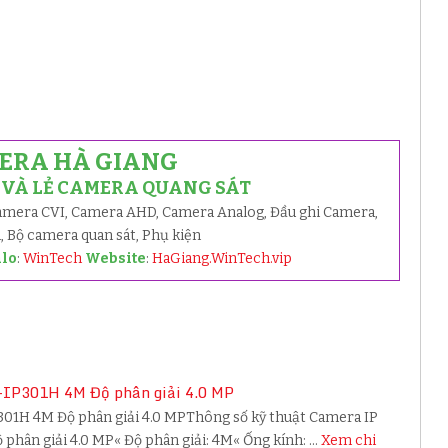
ERA HÀ GIANG
Ỉ VÀ LẺ CAMERA QUANG SÁT
Camera CVI, Camera AHD, Camera Analog, Đầu ghi Camera,
 Bộ camera quan sát, Phụ kiện
alo
:
WinTech
Website
:
HaGiang.WinTech.vip
IP301H 4M Độ phân giải 4.0 MP
1H 4M Độ phân giải 4.0 MPThông số kỹ thuật Camera IP
hân giải 4.0 MP« Độ phân giải: 4M« Ống kính: …
Xem chi