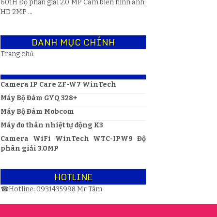
601H Độ phân giải 2.0 MP Cảm biến hình ảnh:
HD 2MP ...
DANH MỤC CHÍNH
Trang chủ
Camera IP Care ZF-W7 WinTech
Máy Bộ Đàm GYQ 328+
Máy Bộ Đàm Mobcom
Máy đo thân nhiệt tự động K3
Camera WiFi WinTech WTC-IPW9 Độ
phân giải 3.0MP
HOTLINE
☎
Hotline:
0931435998
Mr Tâm