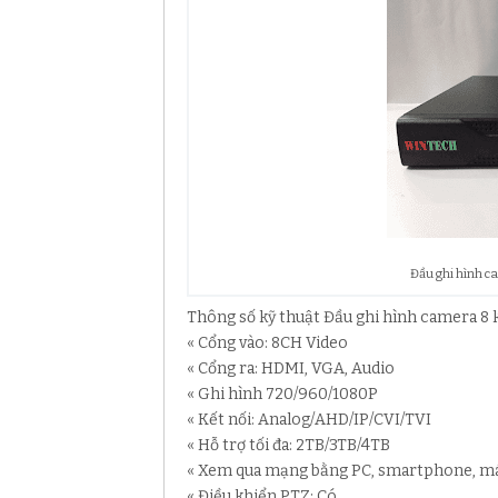
Đầu ghi hình c
Thông số kỹ thuật Đầu ghi hình camera 8
« Cổng vào: 8CH Video
« Cổng ra: HDMI, VGA, Audio
« Ghi hình 720/960/1080P
« Kết nối: Analog/AHD/IP/CVI/TVI
« Hỗ trợ tối đa: 2TB/3TB/4TB
« Xem qua mạng bằng PC, smartphone, má
« Điều khiển PTZ: Có