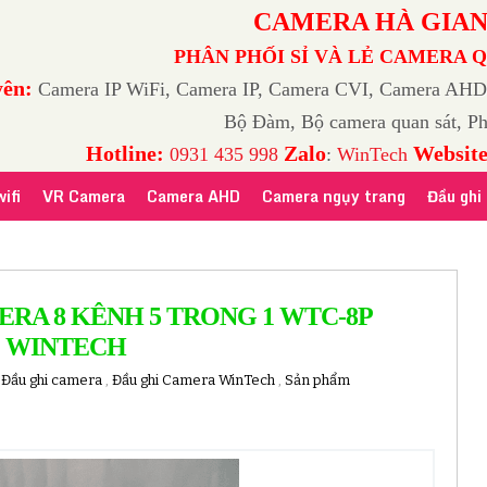
CAMERA HÀ GIA
PHÂN PHỐI SỈ VÀ LẺ CAMERA 
ên:
Camera IP WiFi, Camera IP, Camera CVI, Camera AHD
Bộ Đàm, Bộ camera quan sát, Ph
Hotline:
Zalo
Websit
0931 435 998
:
WinTech
ifi
VR Camera
Camera AHD
Camera ngụy trang
Đầu ghi
ERA 8 KÊNH 5 TRONG 1 WTC-8P
WINTECH
,
Đầu ghi camera
,
Đầu ghi Camera WinTech
,
Sản phẩm