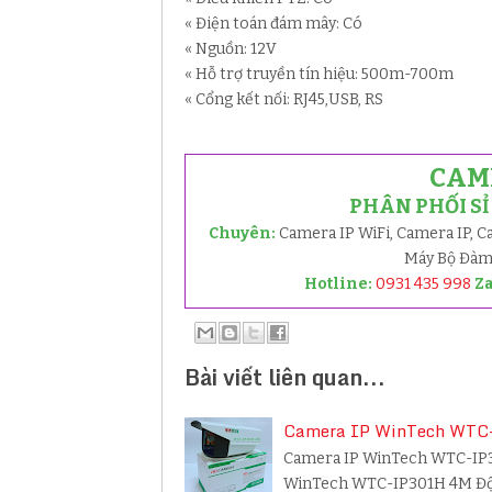
« Điện toán đám mây: Có
« Nguồn: 12V
« Hỗ trợ truyền tín hiệu: 500m-700m
« Cổng kết nối: RJ45,USB, RS
CAM
PHÂN PHỐI S
Chuyên:
Camera IP WiFi, Camera IP, 
Máy Bộ Đàm,
Hotline:
0931 435 998
Z
Bài viết liên quan...
Camera IP WinTech WTC-
Camera IP WinTech WTC-IP30
WinTech WTC-IP301H 4M Độ p